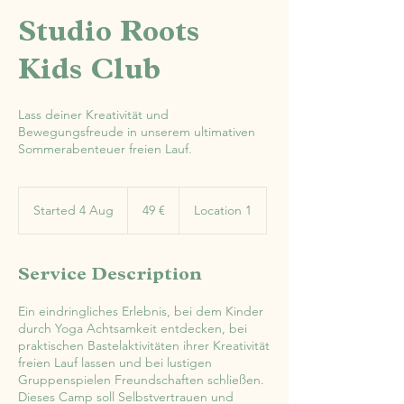
Studio Roots
Kids Club
Lass deiner Kreativität und
Bewegungsfreude in unserem ultimativen
Sommerabenteuer freien Lauf.
49
Euro
Started 4 Aug
S
49 €
Location 1
t
a
r
Service Description
t
e
Ein eindringliches Erlebnis, bei dem Kinder
d
durch Yoga Achtsamkeit entdecken, bei
4
praktischen Bastelaktivitäten ihrer Kreativität
A
freien Lauf lassen und bei lustigen
u
Gruppenspielen Freundschaften schließen.
g
Dieses Camp soll Selbstvertrauen und